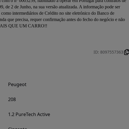
l com o nº 0003259, habilitado a operar em Portugal para contratos de 
, de 2 de Junho, na sua versão atualizada. A informação pode ser 
m como intermediários de Crédito no site eletrónico do Banco de 
da que precisa, requer confirmação antes do fecho do negócio e não 
ID
:
8097557363
Peugeot
208
1.2 PureTech Active