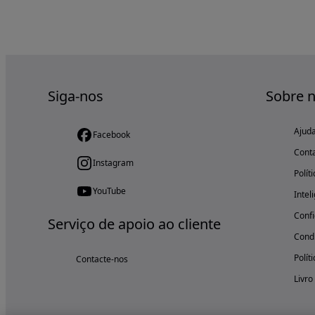
Siga-nos
Sobre 
Ajud
Facebook
Cont
Instagram
Polít
YouTube
Intel
Confi
Serviço de apoio ao cliente
Condi
Polít
Contacte-nos
Livro