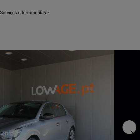
Serviços e ferramentas
Financiamento
Avaliar o meu carro
iamento
Serviço de check-up
Histórico do veículo
Notícias e artigos