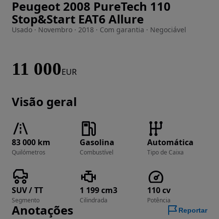
Peugeot 2008 PureTech 110
Imagem 1 de 10
Stop&Start EAT6 Allure
Usado · Novembro · 2018 · Com garantia · Negociável
11 000
EUR
Visão geral
83 000 km
Gasolina
Automática
Quilómetros
Combustível
Tipo de Caixa
SUV / TT
1 199 cm3
110 cv
Segmento
Cilindrada
Potência
Anotações
Reportar