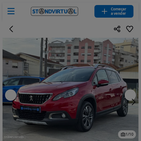
Começar
a vender
1
/
10