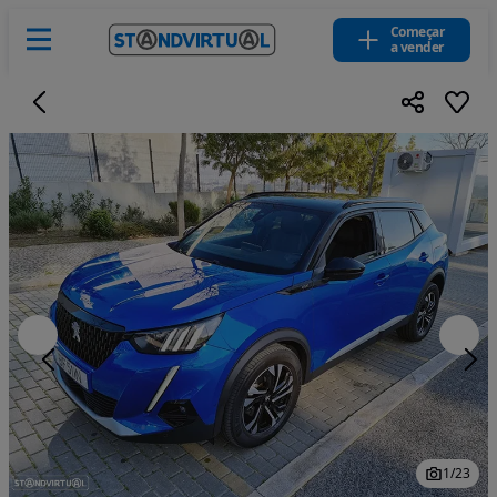
Começar
a vender
1
/
23