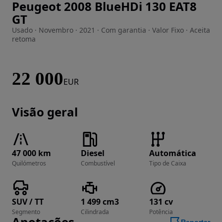
Peugeot 2008 BlueHDi 130 EAT8
Imagem 1 de 23
GT
Usado · Novembro · 2021 · Com garantia · Valor Fixo · Aceita
retoma
22 000
EUR
Visão geral
47 000 km
Diesel
Automática
Quilómetros
Combustível
Tipo de Caixa
SUV / TT
1 499 cm3
131 cv
Segmento
Cilindrada
Potência
Anotações