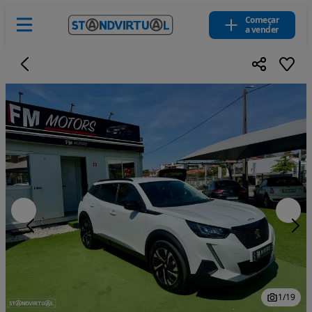
Começar
a vender
1
/
19