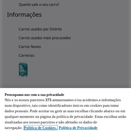
Quanto vale o seu carro?
Informações
Carros usados por Distrito
Carros usados mais procurados
Carros Novos
Carreiras
Preocupamo-nos com a sua privacidade
Nós e os nossos parceiros
375
armazenamos e/ou acedemos a informações
num dispositivo, tais como identificadores únicos em cookies para tratar
dados pessoais. Pode aceitar ou gerir as suas escolhas clicando abaixo ou em
qualquer momento na página da política de privacidade. Estas escolhas serão
Experimenta a aplicação
sinalizadas aos nossos parceiros e não afetarão os dados de
navegação.
Política de Cookies,
Política de Privacidade