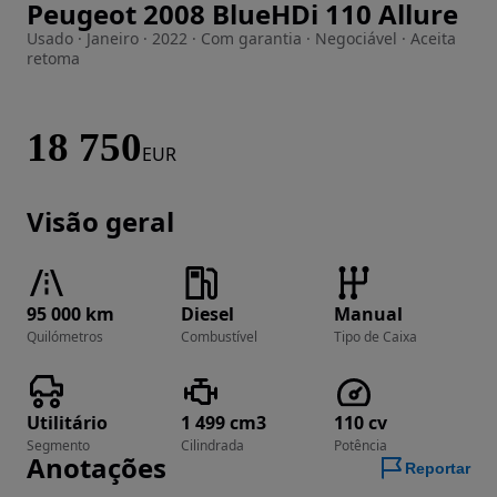
Peugeot 2008 BlueHDi 110 Allure
Imagem 1 de 19
Usado · Janeiro · 2022 · Com garantia · Negociável · Aceita
retoma
18 750
EUR
Visão geral
95 000 km
Diesel
Manual
Quilómetros
Combustível
Tipo de Caixa
Utilitário
1 499 cm3
110 cv
Segmento
Cilindrada
Potência
Anotações
Reportar