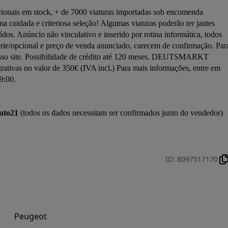
onais em stock, + de 7000 viaturas importadas sob encomenda 
ada e criteriosa seleção! Algumas viaturas poderão ter jantes 
uídos. Anúncio não vinculativo e inserido por rotina informática, todos 
rie/opcional e preço de venda anunciado, carecem de confirmação. Para
nosso site. Possibilidade de crédito até 120 meses. DEUTSMARKT 
ivas no valor de 350€ (IVA incl.) Para mais informações, entre em 
9:00.

uto21
 (todos os dados necessitam ser confirmados junto do vendedor)

ID
:
8097517170
Peugeot