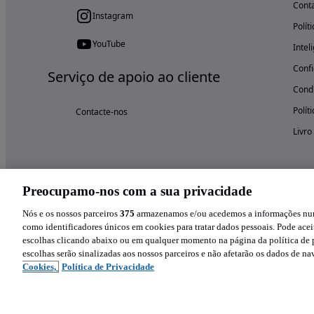
Cont
Instagram
Polít
YouTube
Intel
Confi
Serviço de apoio ao cliente
Condi
Polít
Contacte-nos
Livro
Preocupamo-nos com a sua privacidade
Nós e os nossos parceiros
375
armazenamos e/ou acedemos a informações num 
como identificadores únicos em cookies para tratar dados pessoais. Pode aceit
escolhas clicando abaixo ou em qualquer momento na página da política de p
escolhas serão sinalizadas aos nossos parceiros e não afetarão os dados de n
Cookies,
Política de Privacidade