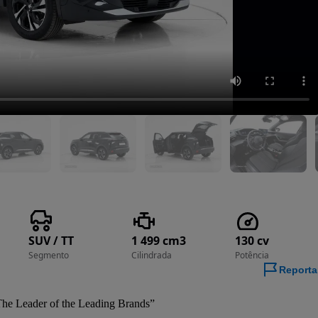
SUV / TT
1 499 cm3
130 cv
Segmento
Cilindrada
Potência
Reporta
he Leader of the Leading Brands”
