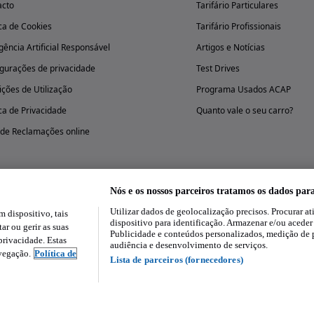
acto
Tarifário Particulares
ica de Cookies
Tarifário Profissionais
igência Artificial Responsável
Artigos e Notícias
gurações de privacidade
Test Drives
ções de Utilização
Programa Usados ACAP
ica de Privacidade
Quanto vale o seu carro?
 de Reclamações online
Nós e os nossos parceiros tratamos os dados par
Utilizar dados de geolocalização precisos. Procurar at
dispositivo, tais
Experimenta a aplicação
dispositivo para identificação. Armazenar e/ou aceder
ar ou gerir as suas
Publicidade e conteúdos personalizados, medição de 
rivacidade. Estas
audiência e desenvolvimento de serviços.
avegação.
Política de
Lista de parceiros (fornecedores)