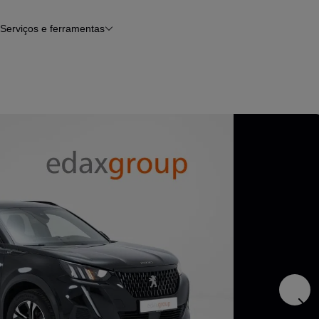
Serviços e ferramentas
Financiamento
Avaliar o meu carro
iamento
Serviço de check-up
Histórico do veículo
Notícias e artigos