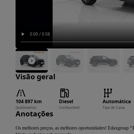
Imagem 1 de 19
Visão geral
104 897 km
Diesel
Automática
Quilómetros
Combustível
Tipo de Caixa
Anotações
Os melhores preços, as melhores oportunidades! Edaxgroup “T