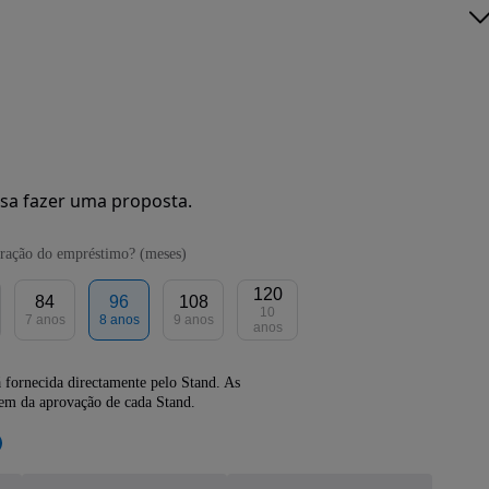
sa fazer uma proposta.
ração do empréstimo? (meses)
120
84
96
108
10
7 anos
8 anos
9 anos
anos
 fornecida directamente pelo Stand. As
dem da aprovação de cada Stand.