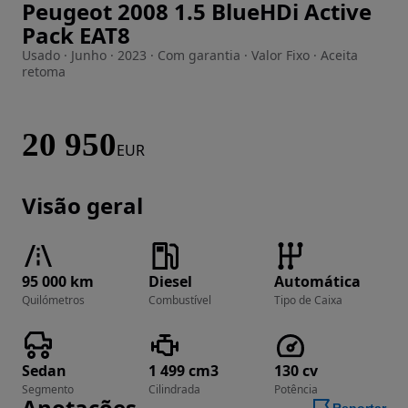
Peugeot 2008 1.5 BlueHDi Active
Imagem 1 de 13
Pack EAT8
Usado · Junho · 2023 · Com garantia · Valor Fixo · Aceita
retoma
20 950
EUR
Visão geral
95 000 km
Diesel
Automática
Quilómetros
Combustível
Tipo de Caixa
Sedan
1 499 cm3
130 cv
Segmento
Cilindrada
Potência
Anotações