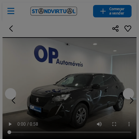
Começar
a vender