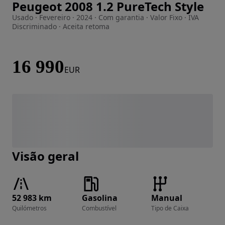
Peugeot 2008 1.2 PureTech Style
Imagem 1 de 17
Usado · Fevereiro · 2024 · Com garantia · Valor Fixo · IVA
Discriminado · Aceita retoma
16 990
EUR
Visão geral
52 983 km
Gasolina
Manual
Quilómetros
Combustível
Tipo de Caixa