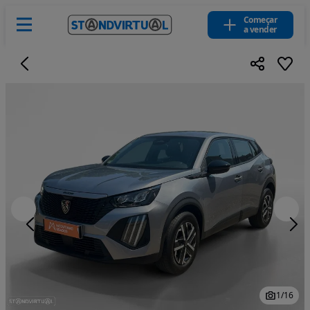
Começar
a vender
1
/
16