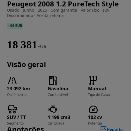
Peugeot 2008 1.2 PureTech Style
Imagem 1 de 16
Usado · Junho · 2025 · Com garantia · Valor Fixo · IVA
Discriminado · Aceita retoma
-
96 EUR
18 381
EUR
Visão geral
23 092 km
Gasolina
Manual
Quilómetros
Combustível
Tipo de Caixa
SUV / TT
1 199 cm3
102 cv
Segmento
Cilindrada
Potência
Anotações
Reportar