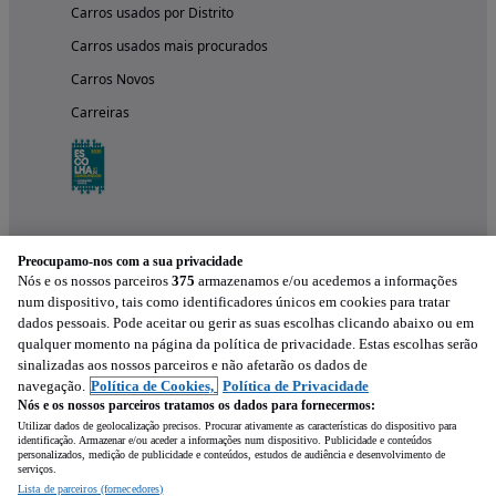
Carros usados por Distrito
Carros usados mais procurados
Carros Novos
Carreiras
Preocupamo-nos com a sua privacidade
Nós e os nossos parceiros
375
armazenamos e/ou acedemos a informações
num dispositivo, tais como identificadores únicos em cookies para tratar
dados pessoais. Pode aceitar ou gerir as suas escolhas clicando abaixo ou em
qualquer momento na página da política de privacidade. Estas escolhas serão
Experimenta a aplicação
sinalizadas aos nossos parceiros e não afetarão os dados de
navegação.
Política de Cookies,
Política de Privacidade
Nós e os nossos parceiros tratamos os dados para fornecermos:
Utilizar dados de geolocalização precisos. Procurar ativamente as características do dispositivo para
identificação. Armazenar e/ou aceder a informações num dispositivo. Publicidade e conteúdos
personalizados, medição de publicidade e conteúdos, estudos de audiência e desenvolvimento de
serviços.
Lista de parceiros (fornecedores)
Mensagem