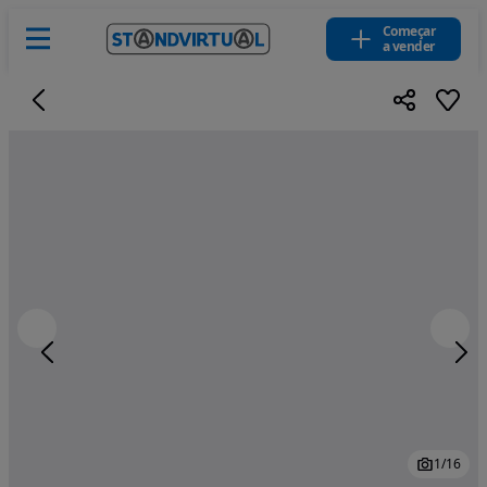
Começar
a vender
1
/
16