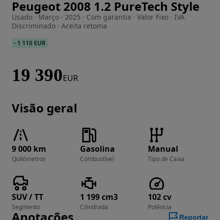
Peugeot 2008 1.2 PureTech Style
Imagem 1 de 16
Usado · Março · 2025 · Com garantia · Valor Fixo · IVA
Discriminado · Aceita retoma
-
1 110 EUR
19 390
EUR
Visão geral
9 000 km
Gasolina
Manual
Quilómetros
Combustível
Tipo de Caixa
SUV / TT
1 199 cm3
102 cv
Segmento
Cilindrada
Potência
Anotações
Reportar