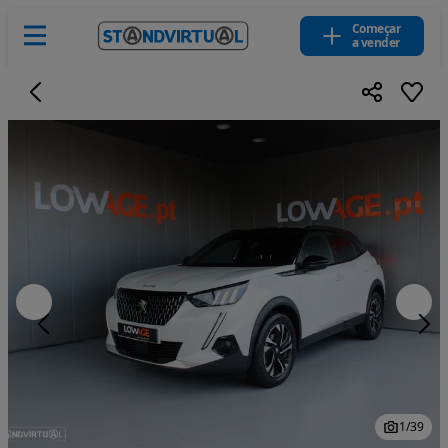
Começar
a vender
1
/
39