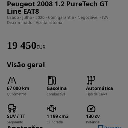
Peugeot 2008 1.2 PureTech GT
Imagem 1 de 39
Line EAT8
Usado · Julho · 2020 · Com garantia · Negociável · IVA
Discriminado · Aceita retoma
19 450
EUR
Visão geral
67 000 km
Gasolina
Automática
Quilómetros
Combustível
Tipo de Caixa
SUV / TT
1 199 cm3
130 cv
Segmento
Cilindrada
Potência
Anotações