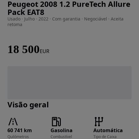
Peugeot 2008 1.2 PureTech Allure
Imagem 1 de 32
Pack EAT8
Usado · Julho · 2022 · Com garantia · Negociável · Aceita
retoma
18 500
EUR
Visão geral
60 741 km
Gasolina
Automática
Quilómetros
Combustível
Tipo de Caixa