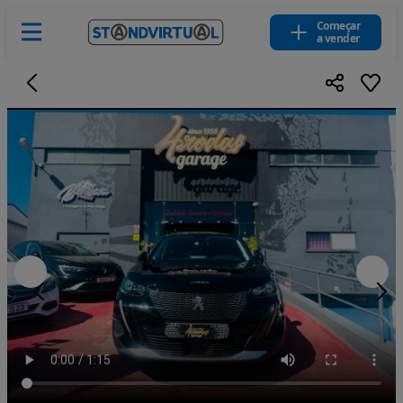
Começar
a vender