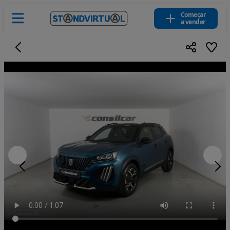
Começar
a vender