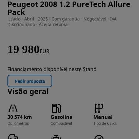
Peugeot 2008 1.2 PureTech Allure
Imagem 1 de 28
Pack
Usado · Abril · 2025 · Com garantia · Negociável · IVA
Discriminado · Aceita retoma
19 980
EUR
Financiamento disponível neste Stand
Pedir proposta
Visão geral
30 574 km
Gasolina
Manual
Quilómetros
Combustível
Tipo de Caixa