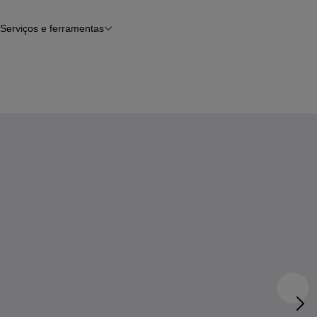
Serviços e ferramentas
Financiamento
Avaliar o meu carro
iamento
Serviço de check-up
Histórico do veículo
Notícias e artigos