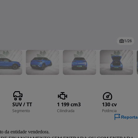
1
/
26
SUV / TT
1 199 cm3
130 cv
Segmento
Cilindrada
Potência
Reporta
to da entidade vendedora.
