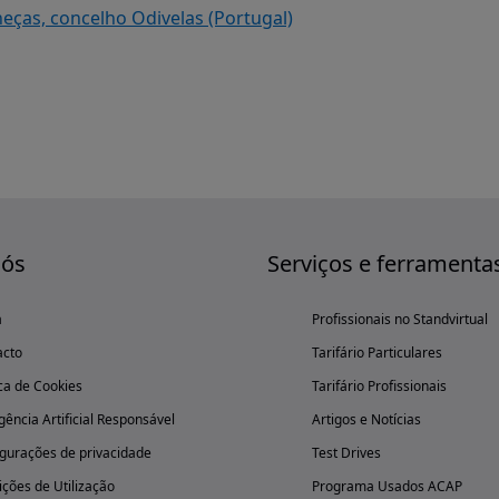
eças, concelho Odivelas (Portugal)
nós
Serviços e ferramenta
a
Profissionais no Standvirtual
acto
Tarifário Particulares
ica de Cookies
Tarifário Profissionais
igência Artificial Responsável
Artigos e Notícias
gurações de privacidade
Test Drives
ções de Utilização
Programa Usados ACAP