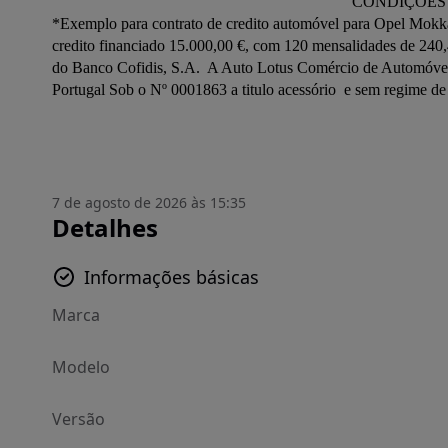
                                                                           CONDIÇÕES DE FINANCIAMENTO SEM ENTRADA OU COM ENTRADA

*Exemplo para contrato de credito automóvel para Opel Mokka  
credito financiado 15.000,00 €, com 120 mensalidades de 240,41
do Banco Cofidis, S.A.  A Auto Lotus Comércio de Automóveis
Portugal Sob o Nº 0001863 a titulo acessório  e sem regime de
7 de agosto de 2026 às 15:35
Detalhes
Informações básicas
Marca
Modelo
Versão