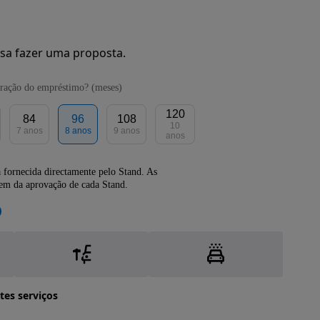
sa fazer uma proposta.
ração do empréstimo? (meses)
120
84
96
108
10
7 anos
8 anos
9 anos
anos
 fornecida directamente pelo Stand. As
dem da aprovação de cada Stand.
tes serviços