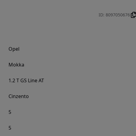
ID
:
8097050676
Opel
Mokka
1.2 T GS Line AT
Cinzento
5
5