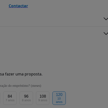
Contactar
sa fazer uma proposta.
ração do empréstimo? (meses)
120
84
96
108
10
7 anos
8 anos
9 anos
anos