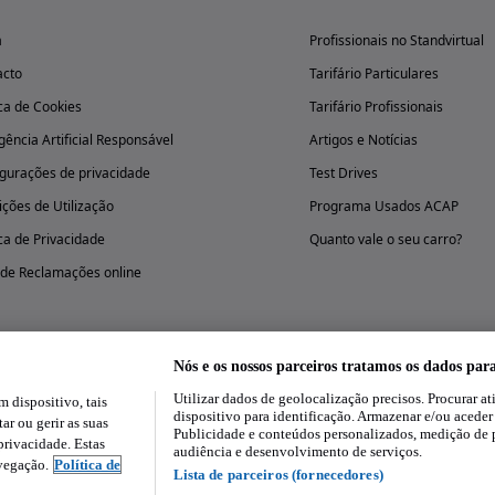
a
Profissionais no Standvirtual
acto
Tarifário Particulares
ica de Cookies
Tarifário Profissionais
igência Artificial Responsável
Artigos e Notícias
gurações de privacidade
Test Drives
ções de Utilização
Programa Usados ACAP
ica de Privacidade
Quanto vale o seu carro?
 de Reclamações online
Nós e os nossos parceiros tratamos os dados par
Utilizar dados de geolocalização precisos. Procurar at
dispositivo, tais
Experimenta a aplicação
dispositivo para identificação. Armazenar e/ou aceder
ar ou gerir as suas
Publicidade e conteúdos personalizados, medição de 
rivacidade. Estas
audiência e desenvolvimento de serviços.
avegação.
Política de
Lista de parceiros (fornecedores)