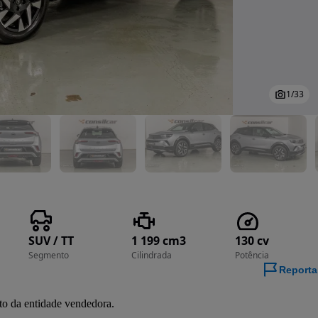
1
/
33
SUV / TT
1 199 cm3
130 cv
Segmento
Cilindrada
Potência
Reporta
to da entidade vendedora.