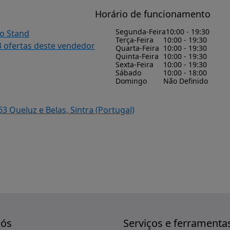
Horário de funcionamento
Segunda-Feira
10:00 - 19:30
do Stand
Terça-Feira
10:00 - 19:30
3 ofertas deste vendedor
Quarta-Feira
10:00 - 19:30
Quinta-Feira
10:00 - 19:30
Sexta-Feira
10:00 - 19:30
Sábado
10:00 - 18:00
Domingo
Não Definido
3 Queluz e Belas, Sintra (Portugal)
nós
Serviços e ferramenta