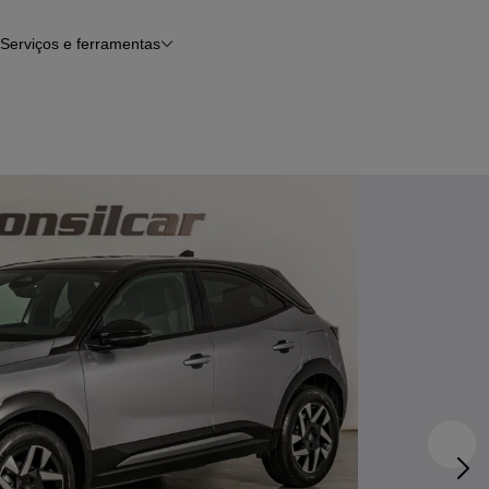
Serviços e ferramentas
Financiamento
Avaliar o meu carro
iamento
Serviço de check-up
Histórico do veículo
Notícias e artigos