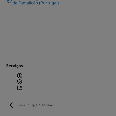
de Famalicão (Portugal)
Serviços
Carros
Opel
Mokka-e