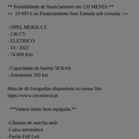
** Possibilidade de financiamento em 120 MESES **

««  19 995 € ou Financiamento Sem Entrada sob consulta  »»

- OPEL MOKKA E

- 136 CV

- ELETRICO

- 10 / 2022

- 74 000 Km

- Capacidade da bateria 50 Kwh

- Autonomia 350 km

Mais de 40 fotografias disponíveis no nosso Site      
https://www.circuitocar.pt

  **Viatura muito bem equipada,**

-Câmaras de marcha atrás

-Caixa automática

-Faróis Full Led
