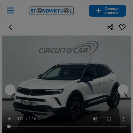
Começar
a vender