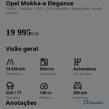
Opel Mokka-e Elegance
Imagem 1 de 47
Usado · Outubro · 2022 · Com garantia · Negociável · Aceita
retoma
19 995
EUR
Visão geral
74 926 km
Elétrico
Automática
Quilómetros
Combustível
Tipo de Caixa
SUV / TT
136 cv
350 km
Segmento
Potência
Autonomia
Anotações
Reportar