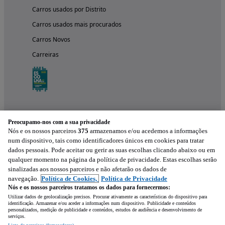
Carros usados por Distrito
Carros usados mais procurados
Carros Novos
Carreiras
Preocupamo-nos com a sua privacidade
Nós e os nossos parceiros
375
armazenamos e/ou acedemos a informações
num dispositivo, tais como identificadores únicos em cookies para tratar
dados pessoais. Pode aceitar ou gerir as suas escolhas clicando abaixo ou em
qualquer momento na página da política de privacidade. Estas escolhas serão
Experimenta a aplicação
sinalizadas aos nossos parceiros e não afetarão os dados de
navegação.
Política de Cookies,
Política de Privacidade
Nós e os nossos parceiros tratamos os dados para fornecermos:
Utilizar dados de geolocalização precisos. Procurar ativamente as características do dispositivo para
identificação. Armazenar e/ou aceder a informações num dispositivo. Publicidade e conteúdos
personalizados, medição de publicidade e conteúdos, estudos de audiência e desenvolvimento de
serviços.