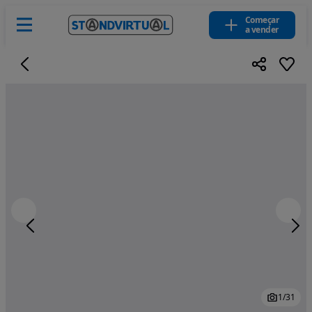
Começar
a vender
1
/
31