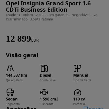
Opel Insignia Grand Sport 1.6
Imagem 1 de 31
CDTi Business Edition
Usado · Outubro · 2019 · Com garantia · Negociável · IVA
Discriminado · Aceita retoma
12 899
EUR
Visão geral
144 337 km
Diesel
Manual
Quilómetros
Combustível
Tipo de Caixa
Sedan
1 598 cm3
110 cv
Segmento
Cilindrada
Potência
Anotações