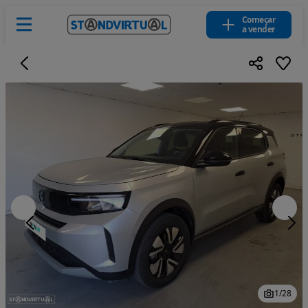
Começar
a vender
1
/
28