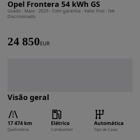
Opel Frontera 54 kWh GS
Imagem 1 de 28
Usado · Maio · 2025 · Com garantia · Valor Fixo · IVA
Discriminado
24 850
EUR
Visão geral
17 474 km
Elétrico
Automática
Quilómetros
Combustível
Tipo de Caixa