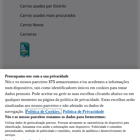
Carros usados por Distrito
Carros usados mais procurados
Carros Novos
Carreiras
Preocupamo-nos com a sua privacidade
Nós e os nossos parceiros
375
armazenamos e/ou acedemos a informações
num dispositivo, tais como identificadores únicos em cookies para tratar
dados pessoais. Pode aceitar ou gerir as suas escolhas clicando abaixo ou em
qualquer momento na página da política de privacidade. Estas escolhas serão
Experimenta a aplicação
sinalizadas aos nossos parceiros e não afetarão os dados de
navegação.
Política de Cookies,
Política de Privacidade
Nós e os nossos parceiros tratamos os dados para fornecermos:
Utilizar dados de geolocalização precisos. Procurar ativamente as características do dispositivo para
identificação. Armazenar e/ou aceder a informações num dispositivo. Publicidade e conteúdos
personalizados, medição de publicidade e conteúdos, estudos de audiência e desenvolvimento de
serviços.