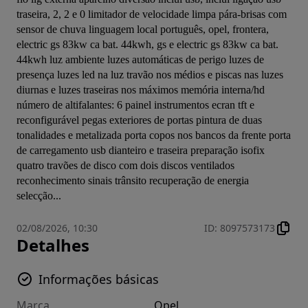
traseira, 2, 2 e 0 limitador de velocidade limpa pára-brisas com 
sensor de chuva linguagem local português, opel, frontera, 
electric gs 83kw ca bat. 44kwh, gs e electric gs 83kw ca bat. 
44kwh luz ambiente luzes automáticas de perigo luzes de 
presença luzes led na luz travão nos médios e piscas nas luzes 
diurnas e luzes traseiras nos máximos memória interna/hd 
número de altifalantes: 6 painel instrumentos ecran tft e 
reconfigurável pegas exteriores de portas pintura de duas 
tonalidades e metalizada porta copos nos bancos da frente porta 
de carregamento usb dianteiro e traseira preparação isofix 
quatro travões de disco com dois discos ventilados 
reconhecimento sinais trânsito recuperação de energia 
selecção...
02/08/2026, 10:30
ID
:
8097573173
Detalhes
Informações básicas
Marca
Opel