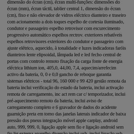
dimensão do écran (cm), écran multi-funções: dimensões do 
écran (mm), écran táctil, tablier central 1, dimensão do écran 
(cm), fixo e não elevador de vidros eléctrico dianteiro e traseiro 
com acionamento a dois toques espelho de cortesia iluminado, 
condutor e passageiro espelho retrovisor com escurecimento 
progressivo automático espelhos rectrov. exteriores rebatíveis 
espelhos retrovisores exteriores do condutor e passageiro com 
ajuste elétrico, aquecido, à tonalidade e luzes indicadoras faróis 
dianteiros lente elipsoidal, lâmpada led e led fecho central de 
portas com controlo remoto fixação da carga fonte de energia 
eléctrica lithium ion, 405,0, 44,00, 7,4, aquecim/arrefecim 
activo da bateria, 0, 0 e 0,0 gancho de reboque garantia 
sistemas elétricos - total 96, 160 000 e 99 420 gestão remota da 
bateria inclui verificação do estado da bateria, inclui activação 
remota de carregamento, inc act rem car c/ temporizador, inclui 
pré-aquecimento remoto da bateria, inclui aviso de 
carregamento completo e 6 gravador de dados do acidente 
guarnição preta em torno das janelas laterais indicador de baixa 
pressão dos pneus integração móvel apple carplay, android 
auto, 999, 999, 0, ligação apple sem fio e ligação android sem 
fio lig externa aparelho diversão inclui usb, inclui ligação usb 