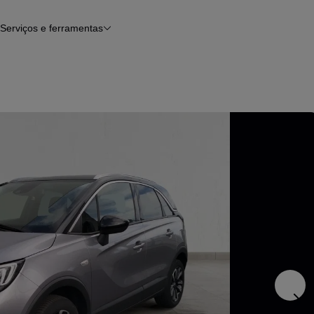
Serviços e ferramentas
Financiamento
Avaliar o meu carro
iamento
Serviço de check-up
Histórico do veículo
Notícias e artigos