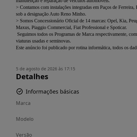
manutenção e reparação de veículos automóveis.
> Contamos com instalações integradas em Paços de Ferreira, 
sob a designação Auto Reno Minho.
> Somos Concessionário Oficial de 14 marcas: Opel, Kia, Peugeo
Maxus, Piaggio Commercial, Fiat Professional e Spoticar.
 Seguimos todos os Programas de Marca respectivamente, com vista a assegurar os mais exigentes padrões de qualidade nas nossas 
viaturas usadas e seminovas.
Este anúncio foi publicado por rotina informática, todos os d
5 de agosto de 2026 às 17:15
Detalhes
Informações básicas
Marca
Modelo
Versão