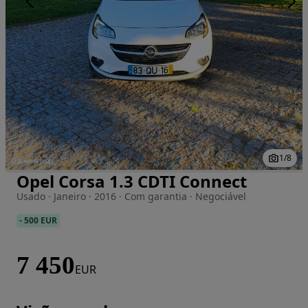
1
/
8
Opel Corsa 1.3 CDTI Connect
Imagem 1 de 8
Usado · Janeiro · 2016 · Com garantia · Negociável
-
500 EUR
7 450
EUR