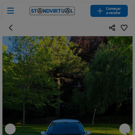
Começar
a vender