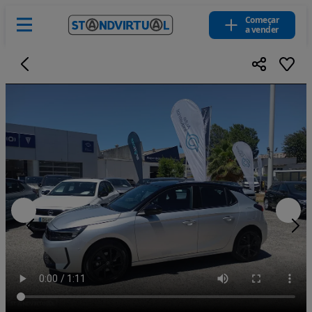
Começar
a vender