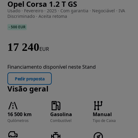
Opel Corsa 1.2 T GS
Imagem 1 de 15
Usado · Fevereiro · 2025 · Com garantia · Negociável · IVA
Discriminado · Aceita retoma
-
500 EUR
17 240
EUR
Financiamento disponível neste Stand
Pedir proposta
Visão geral
16 500 km
Gasolina
Manual
Quilómetros
Combustível
Tipo de Caixa