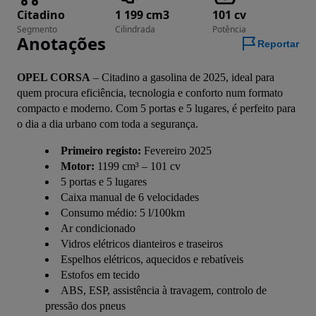
Citadino
1 199 cm3
101 cv
Segmento
Cilindrada
Potência
Anotações
Reportar
OPEL CORSA
 – Citadino a gasolina de 2025, ideal para 
quem procura eficiência, tecnologia e conforto num formato 
compacto e moderno. Com 5 portas e 5 lugares, é perfeito para 
o dia a dia urbano com toda a segurança.
Primeiro registo:
Fevereiro 2025
Motor:
1199 cm³ – 101 cv
5 portas e 5 lugares
Caixa manual de 6 velocidades
Consumo médio: 5 l/100km
Ar condicionado
Vidros elétricos dianteiros e traseiros
Espelhos elétricos, aquecidos e rebatíveis
Estofos em tecido
ABS, ESP, assistência à travagem, controlo de
pressão dos pneus