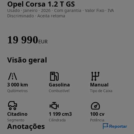
Opel Corsa 1.2 T GS
Imagem 1 de 17
Usado · Janeiro · 2026 · Com garantia · Valor Fixo · IVA
Discriminado · Aceita retoma
19 990
EUR
Visão geral
3 000 km
Gasolina
Manual
Quilómetros
Combustível
Tipo de Caixa
Citadino
1 199 cm3
100 cv
Segmento
Cilindrada
Potência
Anotações
Reportar