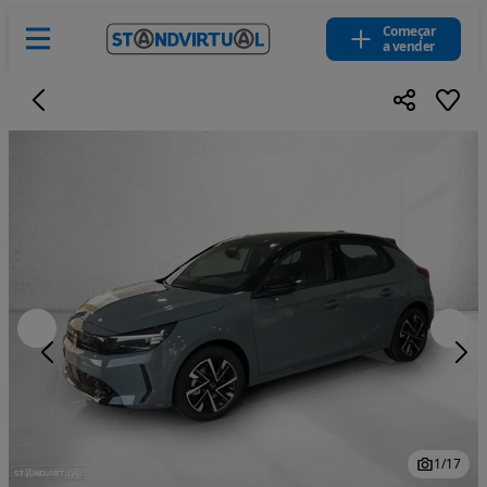
Começar
a vender
1
/
17