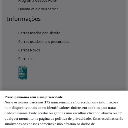
Programa Usados ACAP
Quanto vale o seu carro?
Informações
Carros usados por Distrito
Carros usados mais procurados
Carros Novos
Carreiras
Preocupamo-nos com a sua privacidade
Nós e os nossos parceiros
375
armazenamos e/ou acedemos a informações
num dispositivo, tais como identificadores únicos em cookies para tratar
dados pessoais. Pode aceitar ou gerir as suas escolhas clicando abaixo ou em
qualquer momento na página da política de privacidade. Estas escolhas serão
Experimenta a aplicação
sinalizadas aos nossos parceiros e não afetarão os dados de