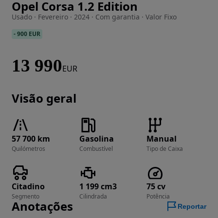
Opel Corsa 1.2 Edition
Imagem 1 de 26
Usado · Fevereiro · 2024 · Com garantia · Valor Fixo
-
900 EUR
13 990
EUR
Visão geral
57 700 km
Gasolina
Manual
Quilómetros
Combustível
Tipo de Caixa
Citadino
1 199 cm3
75 cv
Segmento
Cilindrada
Potência
Anotações
Reportar