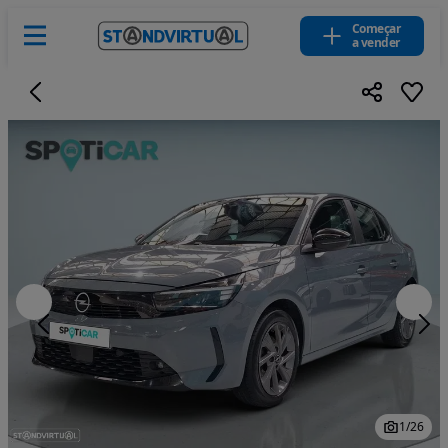
Começar
a vender
1
/
26