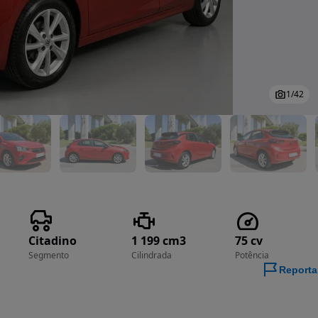
1
/
42
Citadino
1 199 cm3
75 cv
Segmento
Cilindrada
Potência
Reporta