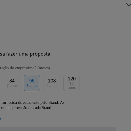
sa fazer uma proposta.
ração do empréstimo? (meses)
120
84
96
108
10
7 anos
8 anos
9 anos
anos
 fornecida directamente pelo Stand. As
dem da aprovação de cada Stand.