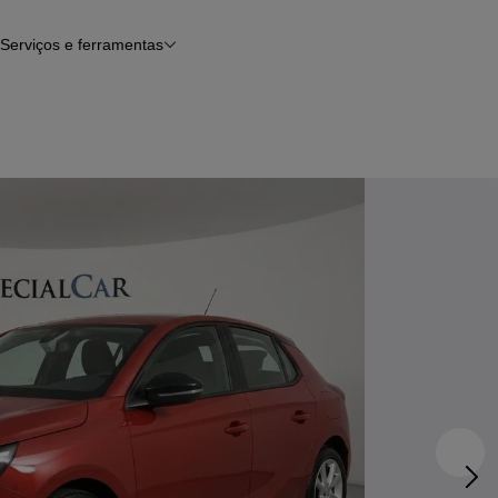
Serviços e ferramentas
Financiamento
Avaliar o meu carro
iamento
Serviço de check-up
Histórico do veículo
Notícias e artigos