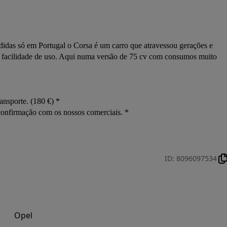
idas só em Portugal o Corsa é um carro que atravessou gerações e 
o e facilidade de uso. Aqui numa versão de 75 cv com consumos muito 
nsporte. (180 €) *

ID
:
8096097534
Opel