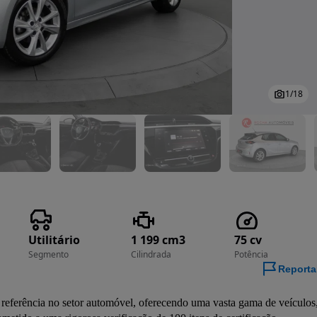
1
/
18
Utilitário
1 199 cm3
75 cv
Segmento
Cilindrada
Potência
Reporta
ferência no setor automóvel, oferecendo uma vasta gama de veículos,