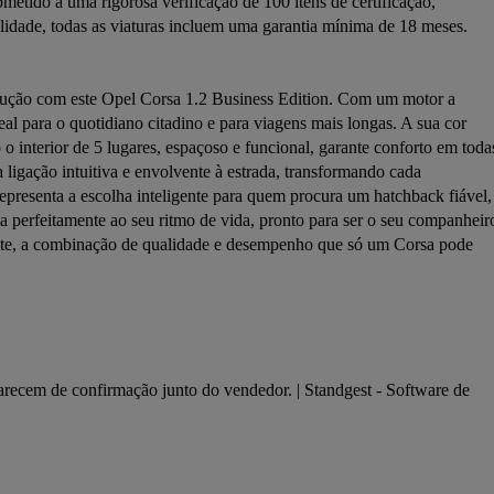
tido a uma rigorosa verificação de 100 itens de certificação, 
ilidade, todas as viaturas incluem uma garantia mínima de 18 meses. 
ondução com este Opel Corsa 1.2 Business Edition. Com um motor a 
al para o quotidiano citadino e para viagens mais longas. A sua cor 
 interior de 5 lugares, espaçoso e funcional, garante conforto em todas
ligação intuitiva e envolvente à estrada, transformando cada 
resenta a escolha inteligente para quem procura um hatchback fiável, 
perfeitamente ao seu ritmo de vida, pronto para ser o seu companheiro
mente, a combinação de qualidade e desempenho que só um Corsa pode 
arecem de confirmação junto do vendedor. | Standgest - Software de 