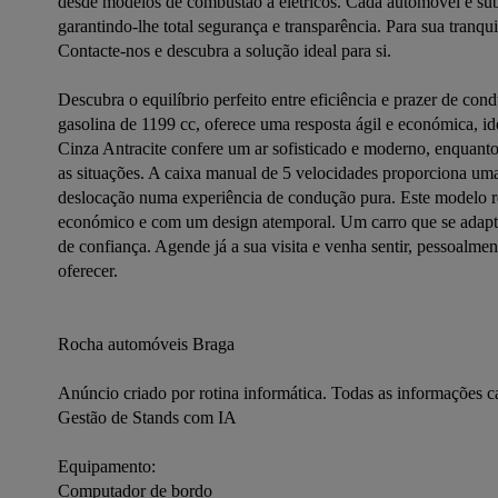
desde modelos de combustão a elétricos. Cada automóvel é subme
garantindo-lhe total segurança e transparência. Para sua tranqu
Contacte-nos e descubra a solução ideal para si.

Descubra o equilíbrio perfeito entre eficiência e prazer de c
gasolina de 1199 cc, oferece uma resposta ágil e económica, ide
Cinza Antracite confere um ar sofisticado e moderno, enquanto o
as situações. A caixa manual de 5 velocidades proporciona uma 
deslocação numa experiência de condução pura. Este modelo rep
económico e com um design atemporal. Um carro que se adapta 
de confiança. Agende já a sua visita e venha sentir, pessoal
oferecer.

Rocha automóveis Braga

Anúncio criado por rotina informática. Todas as informações c
Gestão de Stands com IA
Equipamento:
Computador de bordo