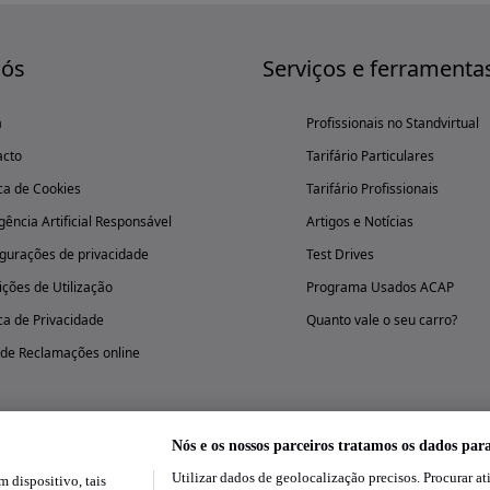
nós
Serviços e ferramenta
a
Profissionais no Standvirtual
acto
Tarifário Particulares
ica de Cookies
Tarifário Profissionais
igência Artificial Responsável
Artigos e Notícias
gurações de privacidade
Test Drives
ções de Utilização
Programa Usados ACAP
ica de Privacidade
Quanto vale o seu carro?
 de Reclamações online
Nós e os nossos parceiros tratamos os dados par
Utilizar dados de geolocalização precisos. Procurar at
dispositivo, tais