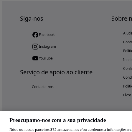
Siga-nos
Sobre 
Ajud
Facebook
Cont
Instagram
Polít
YouTube
Intel
Confi
Serviço de apoio ao cliente
Condi
Polít
Contacte-nos
Livro
Preocupamo-nos com a sua privacidade
Nós e os nossos parceiros
375
armazenamos e/ou acedemos a informações num 