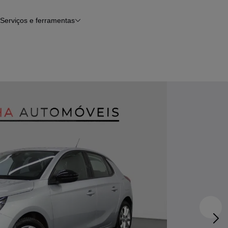
Serviços e ferramentas
Financiamento
Avaliar o meu carro
iamento
Serviço de check-up
Histórico do veículo
Notícias e artigos