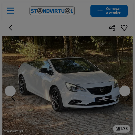
Começar
a vender
1
/
38