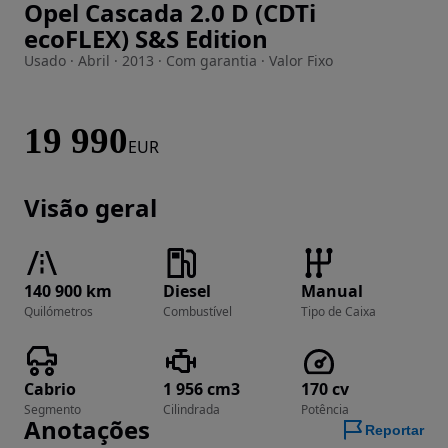
Opel Cascada 2.0 D (CDTi
Imagem 1 de 38
ecoFLEX) S&S Edition
Usado · Abril · 2013 · Com garantia · Valor Fixo
19 990
EUR
Visão geral
140 900 km
Diesel
Manual
Quilómetros
Combustível
Tipo de Caixa
Cabrio
1 956 cm3
170 cv
Segmento
Cilindrada
Potência
Anotações
Reportar