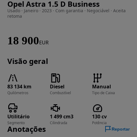
Opel Astra 1.5 D Business
Imagem 1 de 26
Usado · Janeiro · 2023 · Com garantia · Negociável · Aceita
retoma
18 900
EUR
Visão geral
83 134 km
Diesel
Manual
Quilómetros
Combustível
Tipo de Caixa
Utilitário
1 499 cm3
130 cv
Segmento
Cilindrada
Potência
Anotações
Reportar