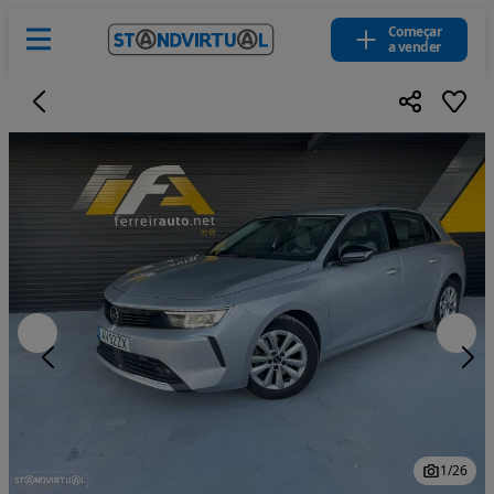
Começar
a vender
1
/
26