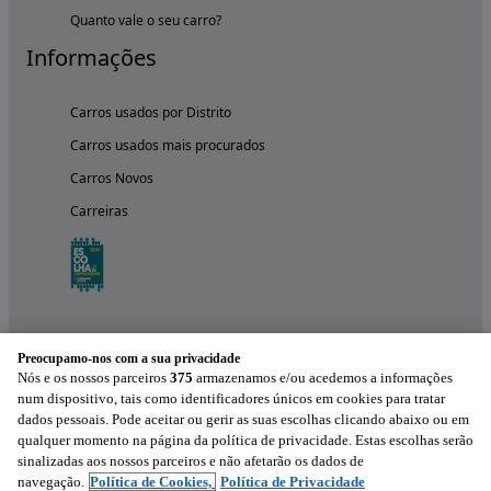
Quanto vale o seu carro?
Informações
Carros usados por Distrito
Carros usados mais procurados
Carros Novos
Carreiras
Preocupamo-nos com a sua privacidade
Nós e os nossos parceiros
375
armazenamos e/ou acedemos a informações
num dispositivo, tais como identificadores únicos em cookies para tratar
dados pessoais. Pode aceitar ou gerir as suas escolhas clicando abaixo ou em
qualquer momento na página da política de privacidade. Estas escolhas serão
Experimenta a aplicação
sinalizadas aos nossos parceiros e não afetarão os dados de
navegação.
Política de Cookies,
Política de Privacidade