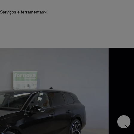
Serviços e ferramentas
Financiamento
Avaliar o meu carro
iamento
Serviço de check-up
Histórico do veículo
Notícias e artigos