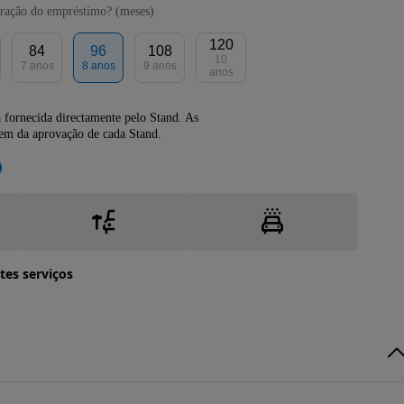
ração do empréstimo? (meses)
120
84
96
108
10
7 anos
8 anos
9 anos
anos
 fornecida directamente pelo Stand. As
dem da aprovação de cada Stand.
tes serviços