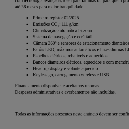
com tecnologia avançada, ideal para famílias ou para quem proc
até 36 meses para maior tranquilidade.
Primeiro registo: 02/2025
Emissões CO₂: 111 g/km
Climatização automática bi-zona
Sistema de navegação e ecrã tátil
Câmara 360º e sensores de estacionamento dianteiros 
Faróis LED, máximos automáticos e luzes diurnas 
Espelhos elétricos, rebatíveis e aquecidos
Bancos dianteiros elétricos, aquecidos e com memóri
Head-up display e volante aquecido
Keyless go, carregamento wireless e USB
Financiamento disponível e aceitamos retomas.
Despesas administrativas e averbamentos não incluídas.
Todas as informações presentes neste anúncio devem ser conf