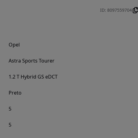
ID
:
8097559704
Opel
Astra Sports Tourer
1.2 T Hybrid GS eDCT
Preto
5
5