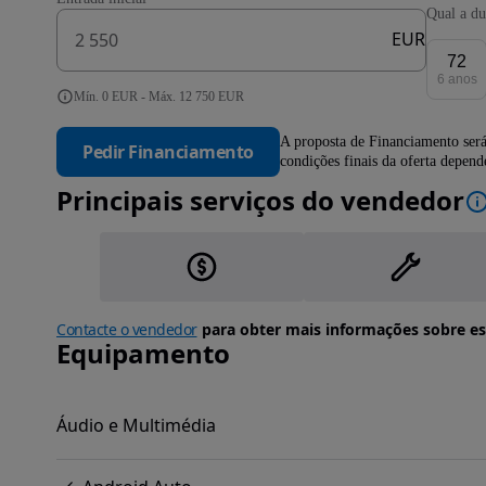
Qual a du
EUR
72
6 anos
Mín. 0 EUR - Máx. 12 750 EUR
A proposta de Financiamento será
Pedir Financiamento
condições finais da oferta depen
Principais serviços do vendedor
Contacte o vendedor
para obter mais informações sobre es
Equipamento
Áudio e Multimédia