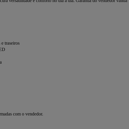
ura versatilidade e conforto no dia a dia. Garantia do vendedor válida 
e traseiros
LED
a
irmadas com o vendedor.