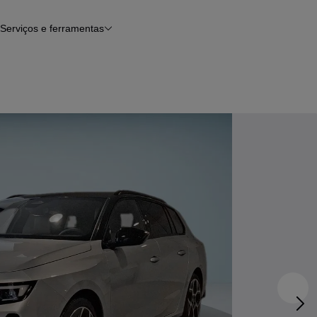
Serviços e ferramentas
Financiamento
Avaliar o meu carro
iamento
Serviço de check-up
Histórico do veículo
Notícias e artigos