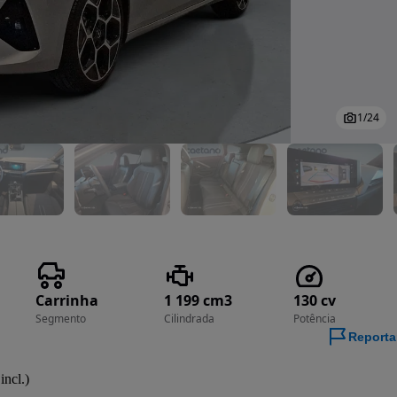
1
/
24
Carrinha
1 199 cm3
130 cv
Segmento
Cilindrada
Potência
Reporta
incl.)