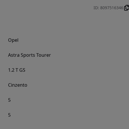
ID
:
8097516346
Opel
Astra Sports Tourer
1.2 T GS
Cinzento
5
5