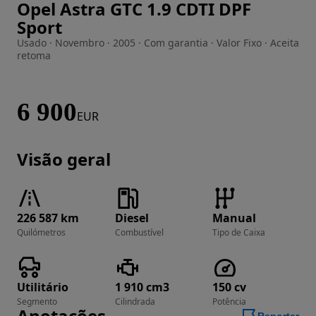
Opel Astra GTC 1.9 CDTI DPF
Imagem 1 de 43
Sport
Usado · Novembro · 2005 · Com garantia · Valor Fixo · Aceita
retoma
6 900
EUR
Visão geral
226 587 km
Diesel
Manual
Quilómetros
Combustível
Tipo de Caixa
Utilitário
1 910 cm3
150 cv
Segmento
Cilindrada
Potência
Anotações