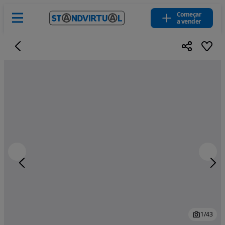
Começar
a vender
1
/
43