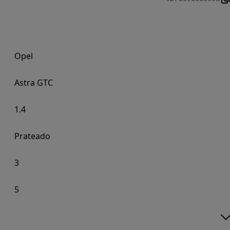
Opel
Astra GTC
1.4
Prateado
3
5