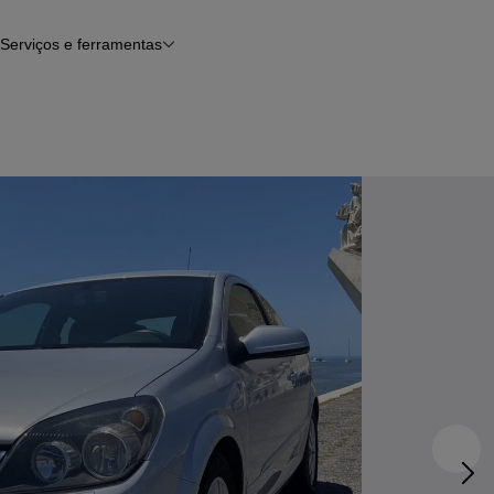
Serviços e ferramentas
Financiamento
Avaliar o meu carro
iamento
Serviço de check-up
Histórico do veículo
Notícias e artigos