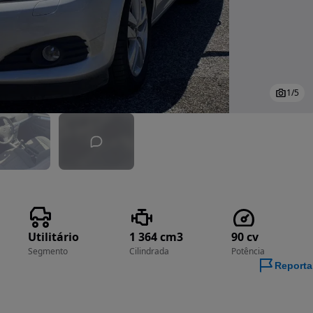
1
/
5
Utilitário
1 364 cm3
90 cv
Segmento
Cilindrada
Potência
Reporta