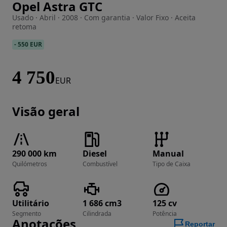
Opel Astra GTC
Imagem 1 de 21
Usado · Abril · 2008 · Com garantia · Valor Fixo · Aceita
retoma
-
550 EUR
4 750
EUR
Visão geral
290 000 km
Diesel
Manual
Quilómetros
Combustível
Tipo de Caixa
Utilitário
1 686 cm3
125 cv
Segmento
Cilindrada
Potência
Anotações
Reportar