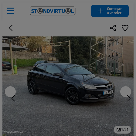
Começar
a vender
1
/
21