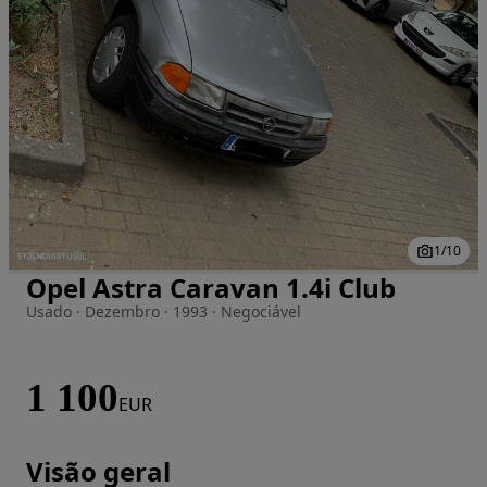
1
/
10
Opel Astra Caravan 1.4i Club
Imagem 1 de 10
Usado · Dezembro · 1993 · Negociável
1 100
EUR
Visão geral