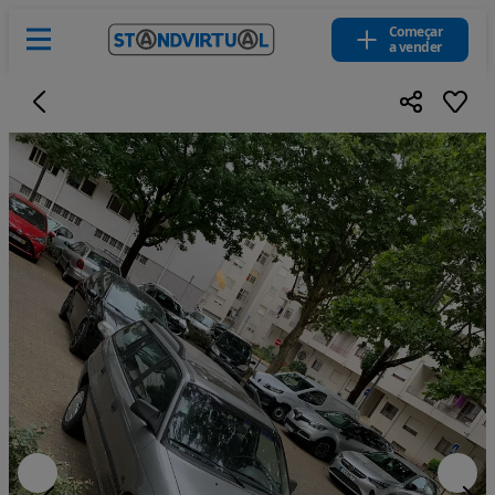
Começar
a vender