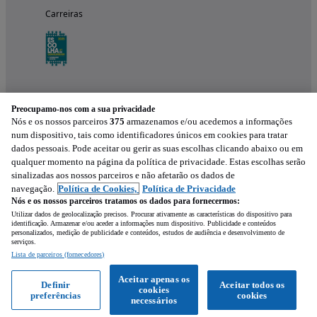
Carreiras
Preocupamo-nos com a sua privacidade
Nós e os nossos parceiros
375
armazenamos e/ou acedemos a informações
num dispositivo, tais como identificadores únicos em cookies para tratar
dados pessoais. Pode aceitar ou gerir as suas escolhas clicando abaixo ou em
qualquer momento na página da política de privacidade. Estas escolhas serão
Experimenta a aplicação
sinalizadas aos nossos parceiros e não afetarão os dados de
navegação.
Política de Cookies,
Política de Privacidade
Nós e os nossos parceiros tratamos os dados para fornecermos:
Utilizar dados de geolocalização precisos. Procurar ativamente as características do dispositivo para
identificação. Armazenar e/ou aceder a informações num dispositivo. Publicidade e conteúdos
personalizados, medição de publicidade e conteúdos, estudos de audiência e desenvolvimento de
serviços.
Lista de parceiros (fornecedores)
Aceitar apenas os
Definir
Aceitar todos os
cookies
preferências
cookies
Ligar
Mensagem
necessários