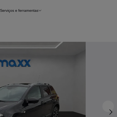
Serviços e ferramentas
Financiamento
Avaliar o meu carro
iamento
Serviço de check-up
Histórico do veículo
Notícias e artigos