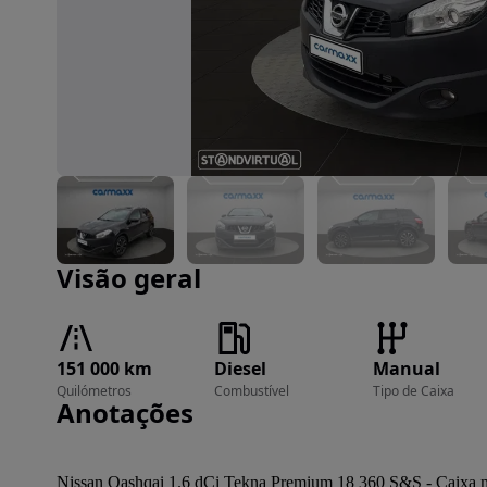
Imagem 1 de 21
Visão geral
151 000 km
Diesel
Manual
Quilómetros
Combustível
Tipo de Caixa
Anotações
Nissan Qashqai 1.6 dCi Tekna Premium 18 360 S&S - Caixa m