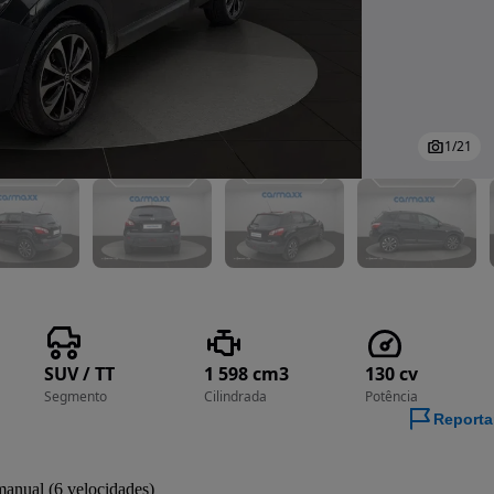
1
/
21
SUV / TT
1 598 cm3
130 cv
Segmento
Cilindrada
Potência
Reporta
anual (6 velocidades)