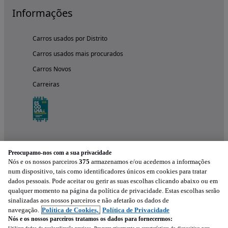
Informações
Carros usados por Distrito
Carros usados mais procurados
Carros Novos
Carreiras
Preocupamo-nos com a sua privacidade
Nós e os nossos parceiros
375
armazenamos e/ou acedemos a informações
num dispositivo, tais como identificadores únicos em cookies para tratar
dados pessoais. Pode aceitar ou gerir as suas escolhas clicando abaixo ou em
qualquer momento na página da política de privacidade. Estas escolhas serão
Experimenta a aplicação
sinalizadas aos nossos parceiros e não afetarão os dados de
navegação.
Política de Cookies,
Política de Privacidade
Nós e os nossos parceiros tratamos os dados para fornecermos: