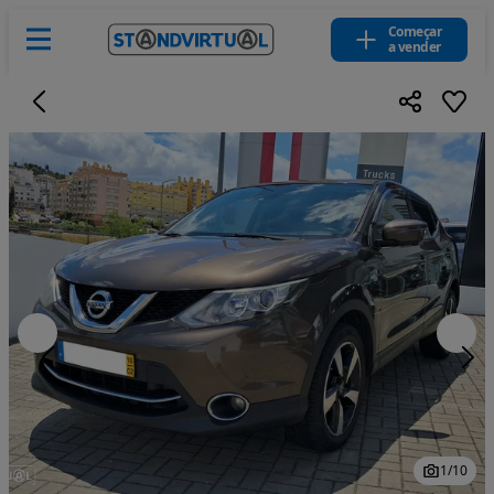
Começar
a vender
1
/
10