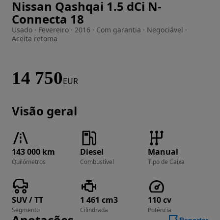
Nissan Qashqai 1.5 dCi N-
Imagem 1 de 10
Connecta 18
Usado · Fevereiro · 2016 · Com garantia · Negociável ·
Aceita retoma
14 750
EUR
Visão geral
143 000 km
Diesel
Manual
Quilómetros
Combustível
Tipo de Caixa
SUV / TT
1 461 cm3
110 cv
Segmento
Cilindrada
Potência
Anotações