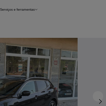
Serviços e ferramentas
Financiamento
Avaliar o meu carro
iamento
Serviço de check-up
Histórico do veículo
Notícias e artigos