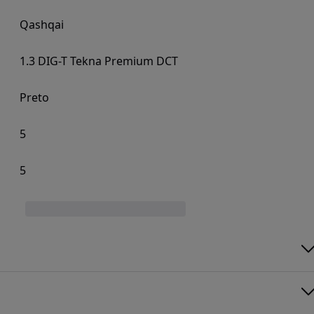
Qashqai
1.3 DIG-T Tekna Premium DCT
Preto
5
5