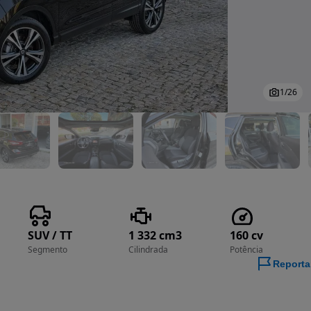
1
/
26
SUV / TT
1 332 cm3
160 cv
Segmento
Cilindrada
Potência
Reporta