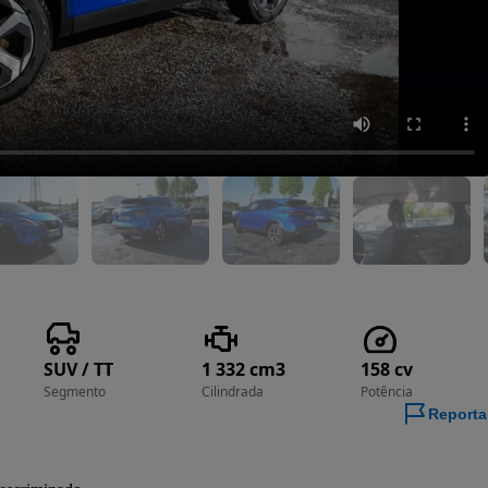
SUV / TT
1 332 cm3
158 cv
Segmento
Cilindrada
Potência
Reporta