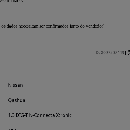
escriminado.

s os dados necessitam ser confirmados junto do vendedor)

ID
:
8097507449
Nissan
Qashqai
1.3 DIG-T N-Connecta Xtronic