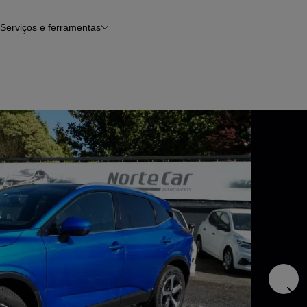
Serviços e ferramentas
Financiamento
Avaliar o meu carro
iamento
Serviço de check-up
Histórico do veículo
Notícias e artigos