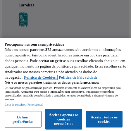
Carreiras
Preocupamo-nos com a sua privacidade
Nós e os nossos parceiros
375
armazenamos e/ou acedemos a informações
num dispositivo, tais como identificadores únicos em cookies para tratar
dados pessoais. Pode aceitar ou gerir as suas escolhas clicando abaixo ou em
qualquer momento na página da política de privacidade. Estas escolhas serão
Experimenta a aplicação
sinalizadas aos nossos parceiros e não afetarão os dados de
navegação.
Política de Cookies,
Política de Privacidade
Nós e os nossos parceiros tratamos os dados para fornecermos:
Utilizar dados de geolocalização precisos. Procurar ativamente as características do dispositivo para
identificação. Armazenar e/ou aceder a informações num dispositivo. Publicidade e conteúdos
personalizados, medição de publicidade e conteúdos, estudos de audiência e desenvolvimento de
serviços.
Lista de parceiros (fornecedores)
Mensagem
Aceitar apenas os
Definir
Aceitar todos os
cookies
preferências
cookies
Ligar
WhatsApp
necessários