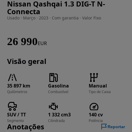
Nissan Qashqai 1.3 DIG-T N-
Imagem 1 de 29
Connecta
Usado · Março · 2023 · Com garantia · Valor Fixo
26 990
EUR
Visão geral
35 897 km
Gasolina
Manual
Quilómetros
Combustível
Tipo de Caixa
SUV / TT
1 332 cm3
140 cv
Segmento
Cilindrada
Potência
Anotações
Reportar