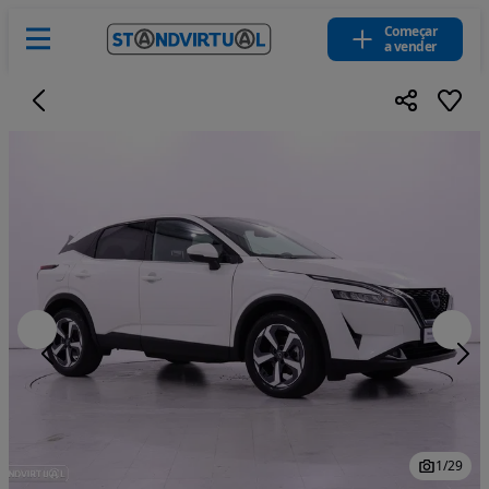
Começar
a vender
1
/
29