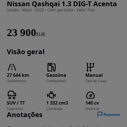
Nissan Qashqai 1.3 DIG-T Acenta
Imagem 1 de 25
Usado · Maio · 2023 · Com garantia · Valor Fixo
23 900
EUR
Visão geral
27 644 km
Gasolina
Manual
Quilómetros
Combustível
Tipo de Caixa
SUV / TT
1 332 cm3
140 cv
Segmento
Cilindrada
Potência
Anotações
Reportar