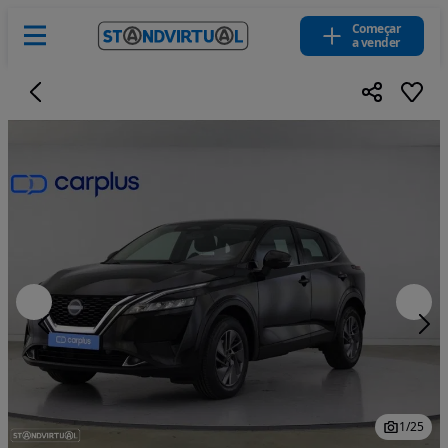
Começar
a vender
1
/
25