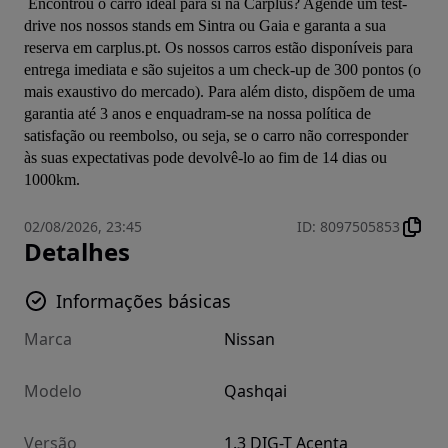
 Encontrou o carro ideal para si na Carplus? Agende um test-
drive nos nossos stands em Sintra ou Gaia e garanta a sua 
reserva em carplus.pt. Os nossos carros estão disponíveis para 
entrega imediata e são sujeitos a um check-up de 300 pontos (o 
mais exaustivo do mercado). Para além disto, dispõem de uma 
garantia até 3 anos e enquadram-se na nossa política de 
satisfação ou reembolso, ou seja, se o carro não corresponder 
às suas expectativas pode devolvê-lo ao fim de 14 dias ou 
1000km.
02/08/2026, 23:45
ID
:
8097505853
Detalhes
Informações básicas
Marca
Nissan
Modelo
Qashqai
Versão
1.3 DIG-T Acenta