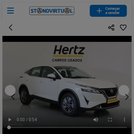
Começar
a vender