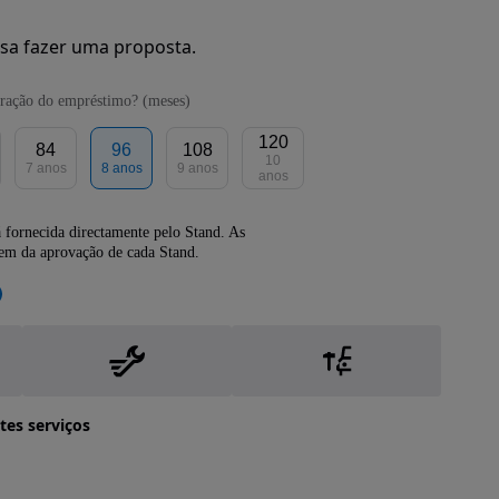
sa fazer uma proposta.
ração do empréstimo? (meses)
120
84
96
108
10
7 anos
8 anos
9 anos
anos
 fornecida directamente pelo Stand. As
dem da aprovação de cada Stand.
tes serviços