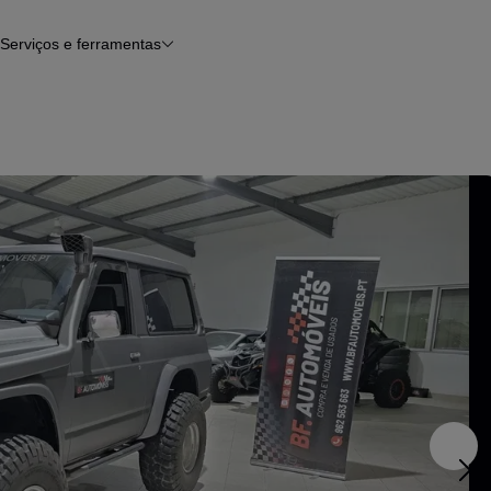
Serviços e ferramentas
Financiamento
Avaliar o meu carro
iamento
Serviço de check-up
Histórico do veículo
Notícias e artigos