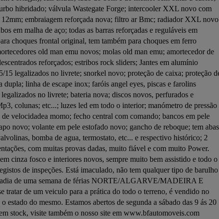
 turbo hibridado; válvula Wastegate Forge; intercooler XXL novo com 
12mm; embraiagem reforçada nova; filtro ar Bmc; radiador XXL novo 
bos em malha de aço; todas as barras reforçadas e reguláveis em 
para choques frontal original, tem também para choques em ferro 
rtecedores old man emu novos; molas old man emu; amortecedor de 
escentrados reforçados; estribos rock sliders; Jantes em alumínio 
legalizados no livrete; snorkel novo; proteção de caixa; proteção de
dupla; linha de escape inox; faróis angel eyes, piscas e farolins 
legalizados no livrete; bateria nova; discos novos, perfurados e 
, colunas; etc...; luzes led em todo o interior; manómetro de pressão 
oca de velocidadea momo; fecho central com comando; bancos em pele 
 capo novo; volante em pele estofado novo; gancho de reboque; tem abas 
lvolinas, bomba de agua, termostato, etc... e respectivo histórico; 2 
esentações, com muitas provas dadas, muito fiável e com muito Power. 
em cinza fosco e interiores novos, sempre muito bem assistido e todo o 
gistos de inspeções. Está imaculado, não tem qualquer tipo de barulho 
 de estadia de uma semana de férias NORTE/ALGARVE/MADEIRA E 
tratar de um veiculo para a prática do todo o terreno, é vendido no 
e o estado do mesmo. Estamos abertos de segunda a sábado das 9 ás 20 
 em stock, visite também o nosso site em www.bfautomoveis.com