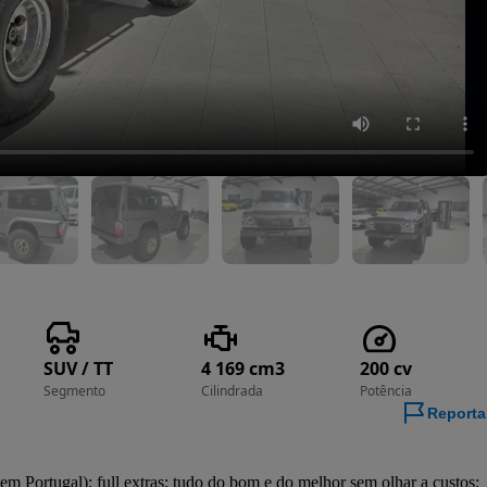
SUV / TT
4 169 cm3
200 cv
Segmento
Cilindrada
Potência
Reporta
em Portugal); full extras; tudo do bom e do melhor sem olhar a custos; 