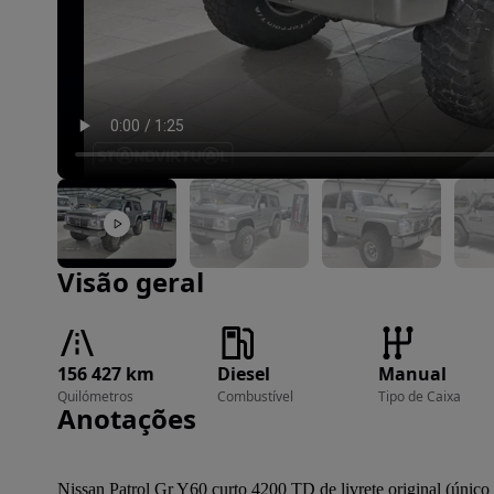
Imagem 1 de 62
Visão geral
156 427 km
Diesel
Manual
Quilómetros
Combustível
Tipo de Caixa
Anotações
Nissan Patrol Gr Y60 curto 4200 TD de livrete original (único 