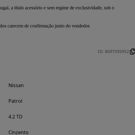
gal, a título acessório e sem regime de exclusividade, sob o 
dados carecem de confirmação junto do vendedor.
ID
:
8097595952
Nissan
Patrol
4.2 TD
Cinzento