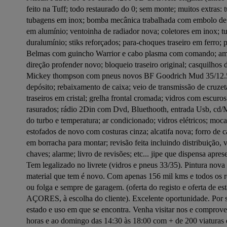
feito na Tuff; todo restaurado do 0; sem monte; muitos extras:
tubagens em inox; bomba mecânica trabalhada com embolo de 
em alumínio; ventoinha de radiador nova; coletores em inox; tu
duralumínio; stiks reforçados; para-choques traseiro em ferro; 
Belmas com guincho Warrior e cabo plasma com comando; amo
direção profender novo; bloqueio traseiro original; casquilhos d
Mickey thompson com pneus novos BF Goodrich Mud 35/12.5/15 
depósito; rebaixamento de caixa; veio de transmissão de cruzeta 
traseiros em cristal; grelha frontal cromada; vidros com escuros 
rasurados; rádio 2Din com Dvd, Bluethooth, entrada Usb, cd/Mp3
do turbo e temperatura; ar condicionado; vidros elétricos; m
estofados de novo com costuras cinza; alcatifa nova; forro de
em borracha para montar; revisão feita incluindo distribuição, va
chaves; alarme; livro de revisões; etc... jipe que dispensa apr
Tem legalizado no livrete (vidros e pneus 33/35). Pintura nova 
material que tem é novo. Com apenas 156 mil kms e todos os re
ou folga e sempre de garagem. (oferta do registo e oferta
AÇORES, à escolha do cliente). Excelente oportunidade. Por se 
estado e uso em que se encontra. Venha visitar nos e comprov
horas e ao domingo das 14:30 às 18:00 com + de 200 viaturas