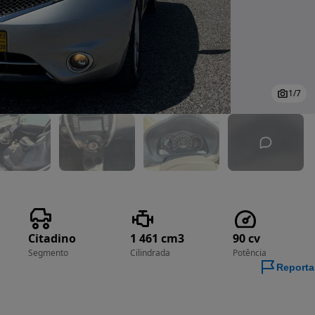
1
/
7
Citadino
1 461 cm3
90 cv
Segmento
Cilindrada
Potência
Reporta