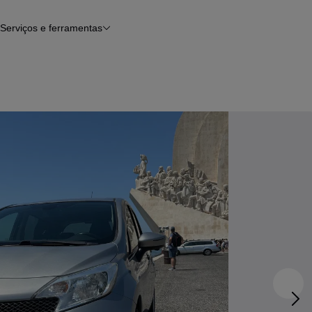
Serviços e ferramentas
Financiamento
Avaliar o meu carro
iamento
Serviço de check-up
Histórico do veículo
Notícias e artigos