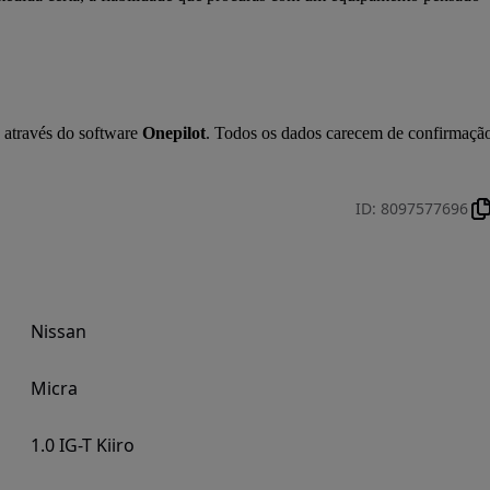
 através do software 
Onepilot
. Todos os dados carecem de confirmação
ID
:
8097577696
Nissan
Micra
1.0 IG-T Kiiro