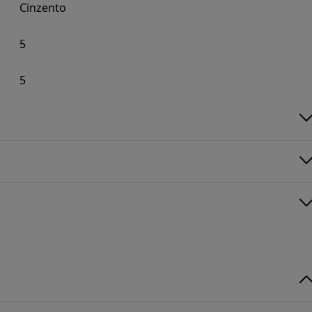
Cinzento
5
5