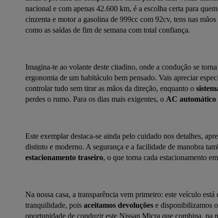
nacional e com apenas 42.600 km, é a escolha certa para quem
cinzenta e motor a gasolina de 999cc com 92cv, tens nas mãos u
como as saídas de fim de semana com total confiança.
Imagina-te ao volante deste citadino, onde a condução se torna
ergonomia de um habitáculo bem pensado. Vais apreciar especi
controlar tudo sem tirar as mãos da direção, enquanto o 
sistem
perdes o rumo. Para os dias mais exigentes, o 
AC automático
Este exemplar destaca-se ainda pelo cuidado nos detalhes, apr
distinto e moderno. A segurança e a facilidade de manobra ta
estacionamento traseiro
, o que torna cada estacionamento em
Na nossa casa, a transparência vem primeiro: este veículo está
tranquilidade, pois 
aceitamos devoluções
 e disponibilizamos 
oportunidade de conduzir este Nissan Micra que combina, na m