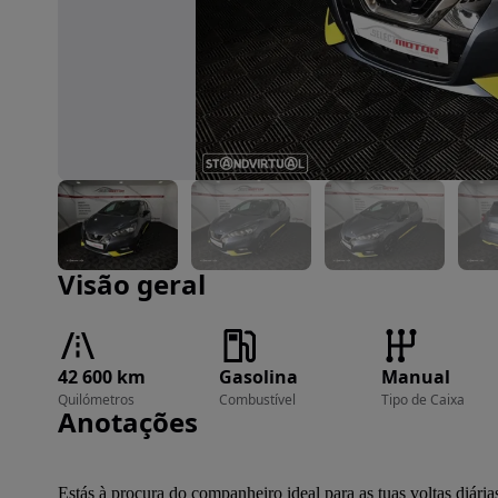
Imagem 1 de 25
Visão geral
42 600 km
Gasolina
Manual
Quilómetros
Combustível
Tipo de Caixa
Anotações
Estás à procura do companheiro ideal para as tuas voltas diária