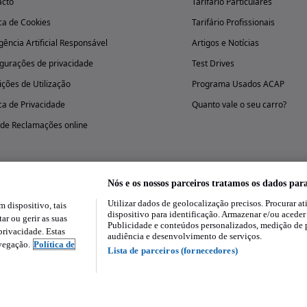
acto
Tarifário Particulares
ica de Cookies
Tarifário Profissionais
igência Artificial Responsável
Artigos e Notícias
gurações de privacidade
Test Drives
ções de Utilização
Programa Usados ACAP
ica de Privacidade
Quanto vale o seu carro?
 de Reclamações online
Nós e os nossos parceiros tratamos os dados par
Utilizar dados de geolocalização precisos. Procurar at
dispositivo, tais
Experimenta a aplicação
dispositivo para identificação. Armazenar e/ou aceder
ar ou gerir as suas
Publicidade e conteúdos personalizados, medição de 
rivacidade. Estas
audiência e desenvolvimento de serviços.
avegação.
Política de
Lista de parceiros (fornecedores)