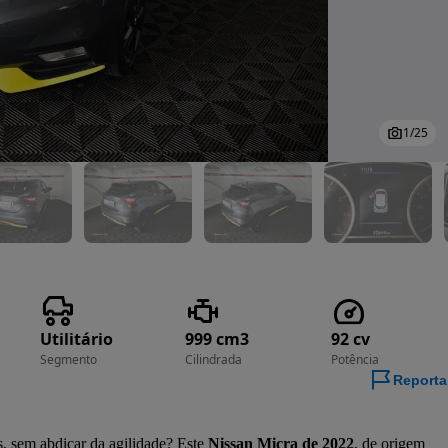
1
/
25
Utilitário
999 cm3
92 cv
Segmento
Cilindrada
Potência
Reporta
s, sem abdicar da agilidade? Este 
Nissan Micra de 2022
, de origem 