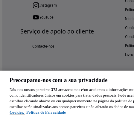
Cont
Instagram
Polít
YouTube
Intel
Confi
Serviço de apoio ao cliente
Condi
Polít
Contacte-nos
Livro
Preocupamo-nos com a sua privacidade
Nós e os nossos parceiros
375
armazenamos e/ou acedemos a informações num 
como identificadores únicos em cookies para tratar dados pessoais. Pode aceit
escolhas clicando abaixo ou em qualquer momento na página da política de p
escolhas serão sinalizadas aos nossos parceiros e não afetarão os dados de n
Cookies,
Política de Privacidade