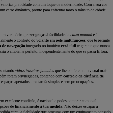
 valoriza praticidade com um toque de modernidade. Com a sua cor 
m carro dinâmico, pronto para enfrentar tanto o trânsito da cidade 
 um verdadeiro prazer graças à facilidade da 
caixa manual
 e à 
almente o conforto do 
volante em pele multifunções
, que te permite 
a de navegação
 integrado no intuitivo 
ecrã tátil
 te garante que nunca 
 cria o ambiente perfeito, independentemente do que se passa lá fora.
esentando 
vidros traseiros fumados
 que lhe conferem um visual mais 
mbém foram privilegiadas, contando com 
controlo de distância de 
 espaços apertados uma tarefa simples e sem preocupações.
 em excelente condição, é nacional e podes comprar com total 
opções de 
financiamento à tua medida
. Não deixes escapar a 
edida certa, a fiabilidade que procuras com um equipamento pensado 