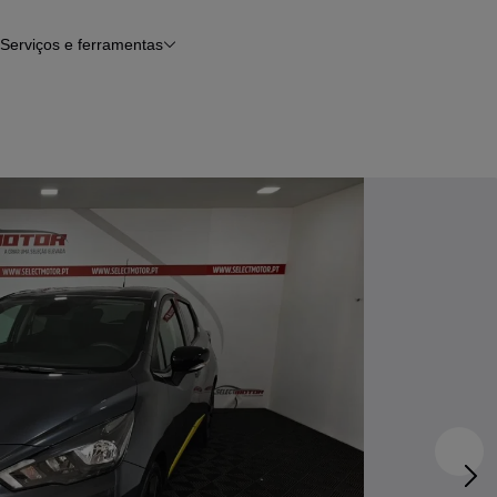
Serviços e ferramentas
Financiamento
Avaliar o meu carro
iamento
Serviço de check-up
Histórico do veículo
Notícias e artigos