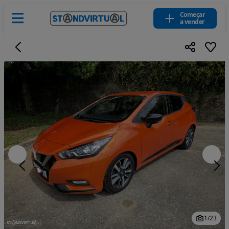
Começar
a vender
1
/
23