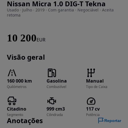
Nissan Micra 1.0 DIG-T Tekna
Imagem 1 de 23
Usado · Julho · 2019 · Com garantia · Negociável · Aceita
retoma
10 200
EUR
Visão geral
160 000 km
Gasolina
Manual
Quilómetros
Combustível
Tipo de Caixa
Citadino
999 cm3
117 cv
Segmento
Cilindrada
Potência
Anotações
Reportar