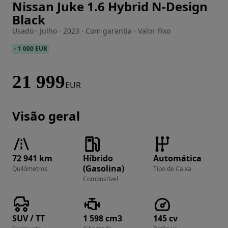
Nissan Juke 1.6 Hybrid N-Design
Imagem 1 de 24
Black
Usado · Julho · 2023 · Com garantia · Valor Fixo
-
1 000 EUR
21 999
EUR
Visão geral
72 941 km
Híbrido
Automática
(Gasolina)
Quilómetros
Tipo de Caixa
Combustível
SUV / TT
1 598 cm3
145 cv