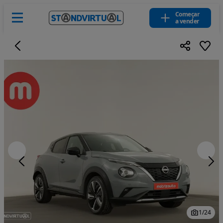
Começar
a vender
1
/
24