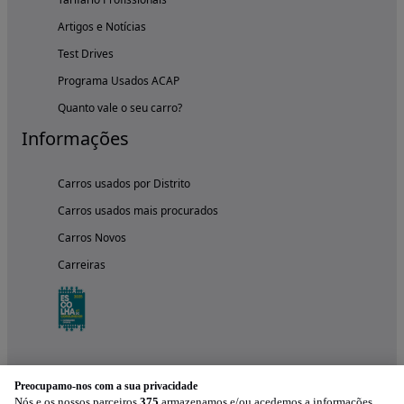
Artigos e Notícias
Test Drives
Programa Usados ACAP
Quanto vale o seu carro?
Informações
Carros usados por Distrito
Carros usados mais procurados
Carros Novos
Carreiras
Preocupamo-nos com a sua privacidade
Nós e os nossos parceiros
375
armazenamos e/ou acedemos a informações