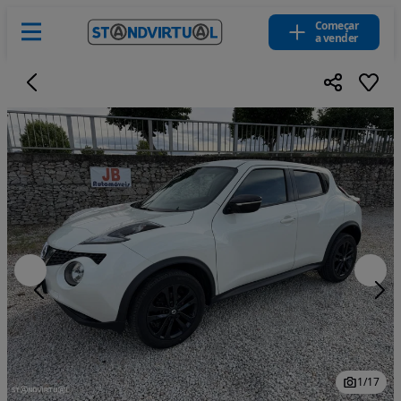
Começar
a vender
1
/
17