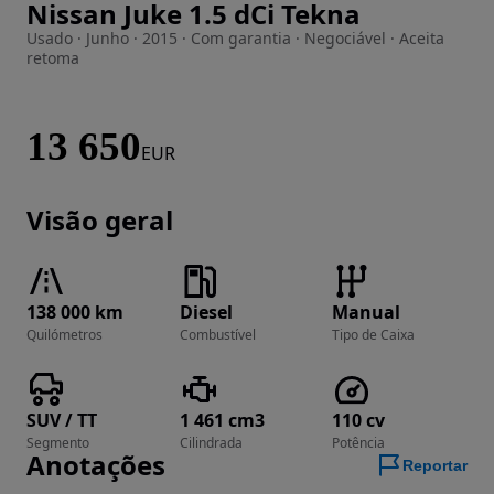
Nissan Juke 1.5 dCi Tekna
Imagem 1 de 17
Usado · Junho · 2015 · Com garantia · Negociável · Aceita
retoma
13 650
EUR
Visão geral
138 000 km
Diesel
Manual
Quilómetros
Combustível
Tipo de Caixa
SUV / TT
1 461 cm3
110 cv
Segmento
Cilindrada
Potência
Anotações
Reportar