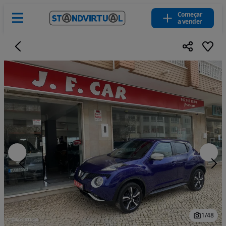
Começar
a vender
1
/
48