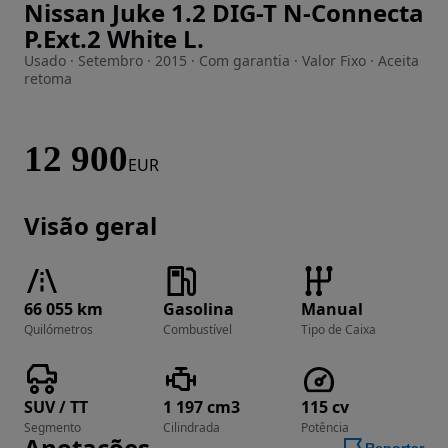
Nissan Juke 1.2 DIG-T N-Connecta
Imagem 1 de 48
P.Ext.2 White L.
Usado · Setembro · 2015 · Com garantia · Valor Fixo · Aceita
retoma
12 900
EUR
Visão geral
66 055 km
Gasolina
Manual
Quilómetros
Combustível
Tipo de Caixa
SUV / TT
1 197 cm3
115 cv
Segmento
Cilindrada
Potência
Anotações