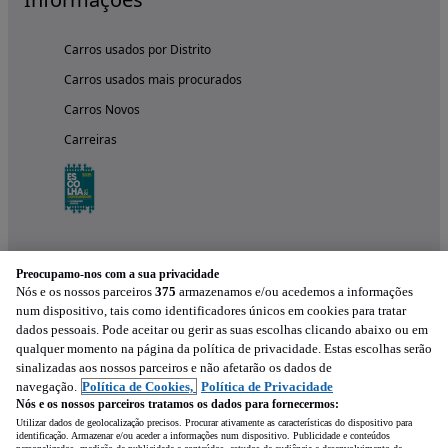
Carros usados por Distrito
Carros usados mais procurados
Carros Novos
Carreiras
Preocupamo-nos com a sua privacidade
Nós e os nossos parceiros
375
armazenamos e/ou acedemos a informações
num dispositivo, tais como identificadores únicos em cookies para tratar
dados pessoais. Pode aceitar ou gerir as suas escolhas clicando abaixo ou em
qualquer momento na página da política de privacidade. Estas escolhas serão
Experimenta a aplicação
sinalizadas aos nossos parceiros e não afetarão os dados de
navegação.
Política de Cookies,
Política de Privacidade
Nós e os nossos parceiros tratamos os dados para fornecermos:
Utilizar dados de geolocalização precisos. Procurar ativamente as características do dispositivo para
identificação. Armazenar e/ou aceder a informações num dispositivo. Publicidade e conteúdos