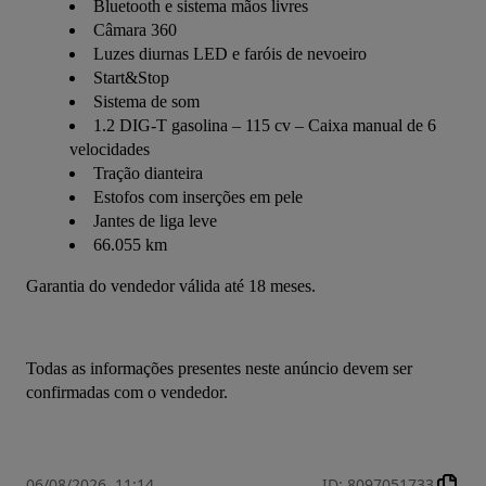
Bluetooth e sistema mãos livres
Câmara 360
Luzes diurnas LED e faróis de nevoeiro
Start&Stop
Sistema de som
1.2 DIG-T gasolina – 115 cv – Caixa manual de 6
velocidades
Tração dianteira
Estofos com inserções em pele
Jantes de liga leve
66.055 km
Garantia do vendedor válida até 18 meses.
Todas as informações presentes neste anúncio devem ser 
confirmadas com o vendedor.
06/08/2026, 11:14
ID
:
8097051733