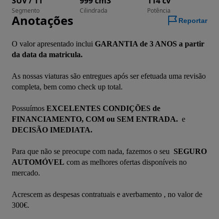
SUV / TT
999 cm3
114 cv
Segmento
Cilindrada
Potência
Anotações
Reportar
O valor apresentado inclui 
GARANTIA de 3 ANOS a partir 
da data da matricula.
As nossas viaturas são entregues após ser efetuada uma revisão 
completa, bem como check up total. 
Possuímos 
EXCELENTES CONDIÇÕES de 
FINANCIAMENTO, COM ou SEM ENTRADA. 
 e 
DECISÃO IMEDIATA.
Para que não se preocupe com nada, fazemos o seu 
 SEGURO 
AUTOMÓVEL
 com as melhores ofertas disponíveis no 
mercado.
Acrescem as despesas contratuais e averbamento , no valor de 
300€.