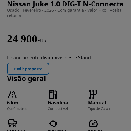
Nissan Juke 1.0 DIG-T N-Connecta
Imagem 1 de 30
Usado · Fevereiro · 2026 · Com garantia · Valor Fixo · Aceita
retoma
24 900
EUR
Financiamento disponível neste Stand
Pedir proposta
Visão geral
6 km
Gasolina
Manual
Quilómetros
Combustível
Tipo de Caixa