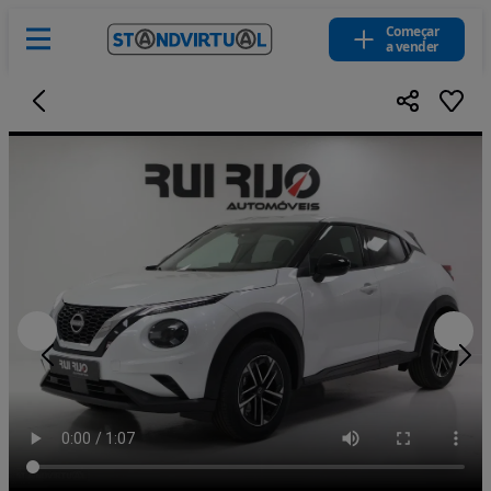
Começar
a vender