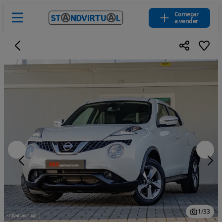
Começar
a vender
1
/
33