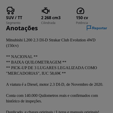
SUV / TT
2 268 cm3
150 cv
Segmento
Cilindrada
Potência
Anotações
Reportar
Mitsubishi L200 2.3 DI-D Strakar Club Evolution 4WD 
(150cv)

** NACIONAL **

** BAIXA QUILOMETRAGEM **

** PICK-UP DE 3 LUGARES LEGALIZADA COMO 
"MERCADORIAS", IUC 58,69€ **

A viatura é a Diesel, motor 2.3 DI-D, de Novembro de 2020.

Conta com 140.000 Quilometros reais e confirmados com 
histórico de inspeções.

Duplicado, e chaves originais / Livros e manuais originais!
