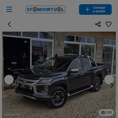
Começar
a vender
1
/
28