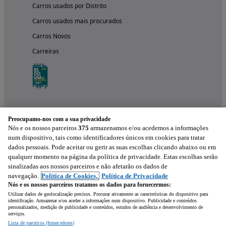
Carros usados por Distrito
Carros usados mais procurados
Carros Novos
Carreiras
Preocupamo-nos com a sua privacidade
Nós e os nossos parceiros
375
armazenamos e/ou acedemos a informações
num dispositivo, tais como identificadores únicos em cookies para tratar
dados pessoais. Pode aceitar ou gerir as suas escolhas clicando abaixo ou em
qualquer momento na página da política de privacidade. Estas escolhas serão
Experimenta a aplicação
sinalizadas aos nossos parceiros e não afetarão os dados de
navegação.
Política de Cookies,
Política de Privacidade
Nós e os nossos parceiros tratamos os dados para fornecermos:
Utilizar dados de geolocalização precisos. Procurar ativamente as características do dispositivo para
identificação. Armazenar e/ou aceder a informações num dispositivo. Publicidade e conteúdos
personalizados, medição de publicidade e conteúdos, estudos de audiência e desenvolvimento de
serviços.
Lista de parceiros (fornecedores)
Mensagem