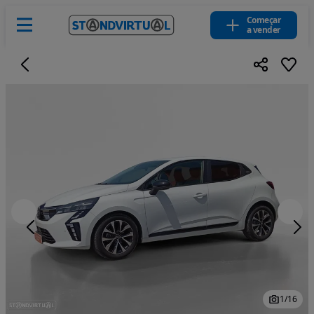
Começar
a vender
1
/
16