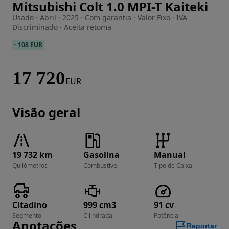
Mitsubishi Colt 1.0 MPI-T Kaiteki
Imagem 1 de 16
Usado · Abril · 2025 · Com garantia · Valor Fixo · IVA
Discriminado · Aceita retoma
-
108 EUR
17 720
EUR
Visão geral
19 732 km
Gasolina
Manual
Quilómetros
Combustível
Tipo de Caixa
Citadino
999 cm3
91 cv
Segmento
Cilindrada
Potência
Anotações
Reportar